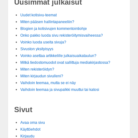
Uusimmat julkaisut
Uudet kotisivu-teemat
Miten pääsen hallintapaneeliin?
Blogien ja kotisivujen kommentointiohje
Onko pakko luoda sivu rekisteröitymisvaiheessa?
Voinko luoda useita sivuja?
Sivuston yksityisyys
Voinko asettaa artikkelille julkaisuaikataulun?
Mitkä tiedostomuodot ovat sallittuja mediakirjastossa?
Miten rekisteröidyn?
Miten kirjaudun sivulleni?
Vaihdoin teemaa, mutta se ei näy
Vaihdoin teemaa ja sivupalkki muuttui tai katosi
Sivut
Avaa oma sivu
Käyttöehdot
Kirjaudu