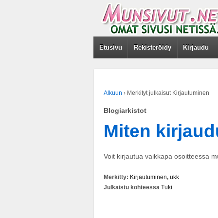
Etusivu
Rekisteröidy
Kirjaudu
Alkuun
›
Merkityt julkaisut Kirjautuminen
Blogiarkistot
Miten kirjaud
Voit kirjautua vaikkapa osoitteessa mu
Merkitty:
Kirjautuminen
,
ukk
Julkaistu kohteessa
Tuki