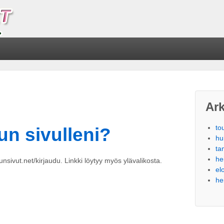
Ark
to
un sivulleni?
hu
ta
he
nsivut.net/kirjaudu. Linkki löytyy myös ylävalikosta.
el
he