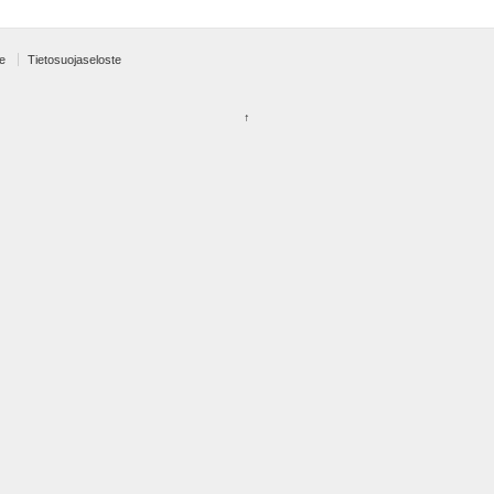
e
Tietosuojaseloste
↑